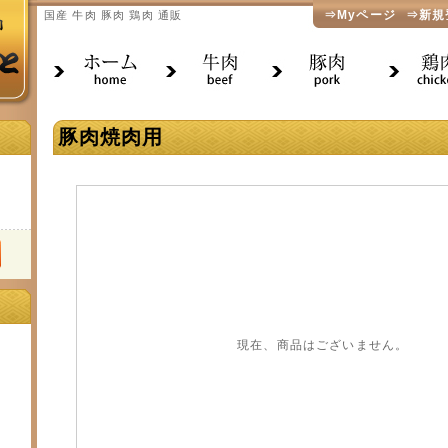
⇒Myページ
⇒新規
国産 牛肉 豚肉 鶏肉 通販
豚肉焼肉用
現在、商品はございません。