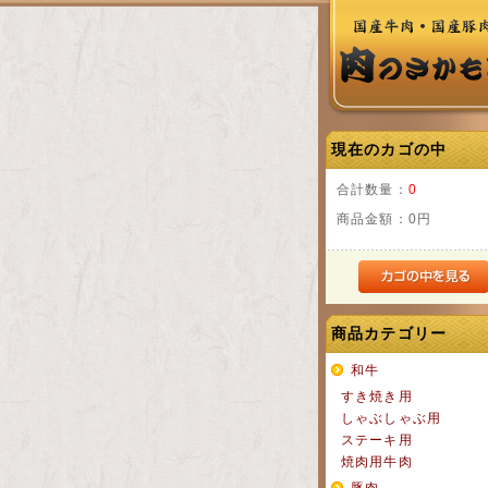
現在のカゴの中
合計数量：
0
商品金額：
0円
商品カテゴリー
和牛
すき焼き用
しゃぶしゃぶ用
ステーキ用
焼肉用牛肉
豚肉